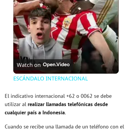
l
a
y
V
Watch on
i
ESCÁNDALO INTERNACIONAL
d
El indicativo internacional +62 o 0062 se debe
utilizar al
realizar llamadas telefónicas desde
e
cualquier país a Indonesia
.
Cuando se recibe una llamada de un teléfono con el
o