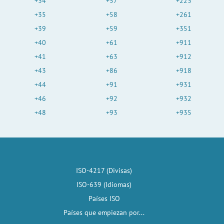
+34
+57
+223
+35
+58
+261
+39
+59
+351
+40
+61
+911
+41
+63
+912
+43
+86
+918
+44
+91
+931
+46
+92
+932
+48
+93
+935
ISO-4217 (Divisas)
ISO-639 (Idiomas)
Países ISO
Países que empiezan por...