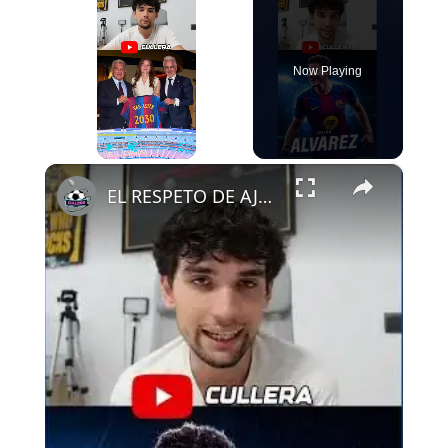
Now Playing
×
Play
Unmute
Fullscreen
EL RESPETO DE AJAX AL FCB