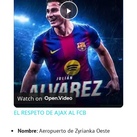
P
l
a
y
V
Watch on
i
EL RESPETO DE AJAX AL FCB
d
Nombre:
Aeropuerto de Zyrianka Oeste