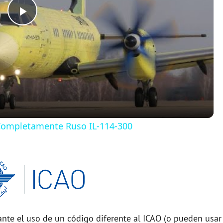
P
l
a
y
 Completamente Ruso IL-114-300
V
i
d
nte el uso de un código diferente al ICAO (o pueden usar