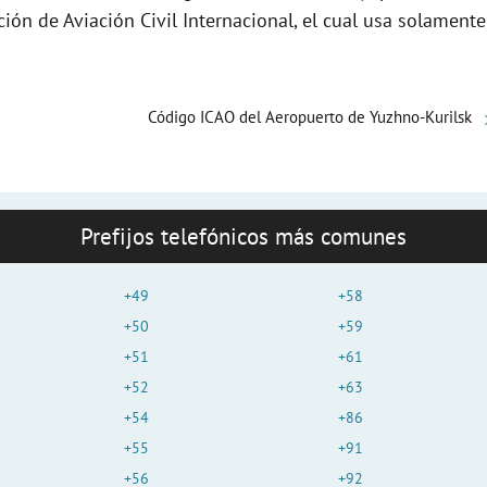
e
ción de Aviación Civil Internacional, el cual usa solamente
o
Código ICAO del Aeropuerto de Yuzhno-Kurilsk
Prefijos telefónicos más comunes
+49
+58
+50
+59
+51
+61
+52
+63
+54
+86
+55
+91
+56
+92