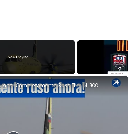
Now Playing
×
egional Completamente Ruso IL-114-300