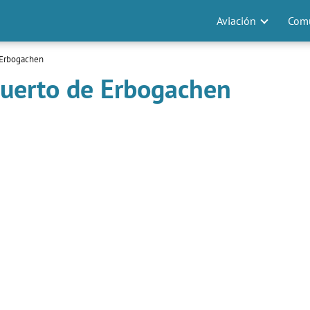
Aviación
Comu
 Erbogachen
puerto de Erbogachen