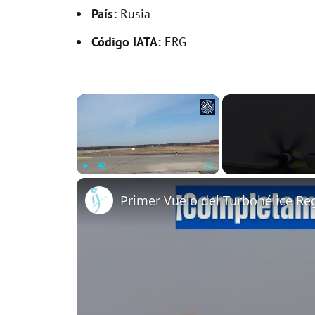
País:
Rusia
Código IATA:
ERG
×
Play
Unmute
Fullscreen
Primer Vuelo del Turbohélice R