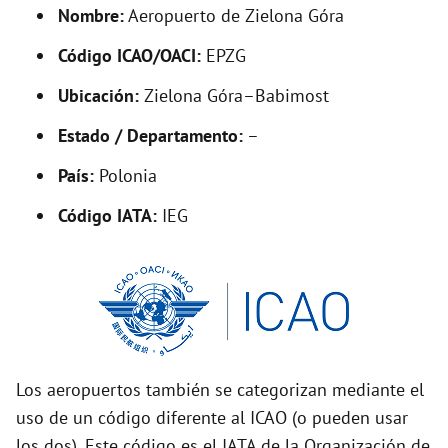
d
Nombre:
Aeropuerto de Zielona Góra
Código ICAO/OACI:
EPZG
e
Ubicación:
Zielona Góra–Babimost
o
Estado / Departamento:
–
País:
Polonia
Código IATA:
IEG
Los aeropuertos también se categorizan mediante el
uso de un código diferente al ICAO (o pueden usar
los dos). Este código es el IATA de la Organización de