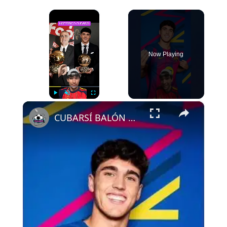
×
Now Playing
×
Play
Unmute
Fullscreen
CUBARSÍ BALÓN DE ORO