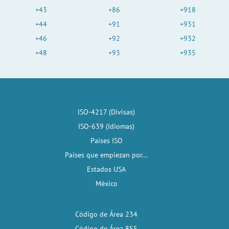
+43
+86
+918
+44
+91
+931
+46
+92
+932
+48
+93
+935
ISO-4217 (Divisas)
ISO-639 (Idiomas)
Países ISO
Países que empiezan por...
Estados USA
México
Código de Área 234
Código de Área 855