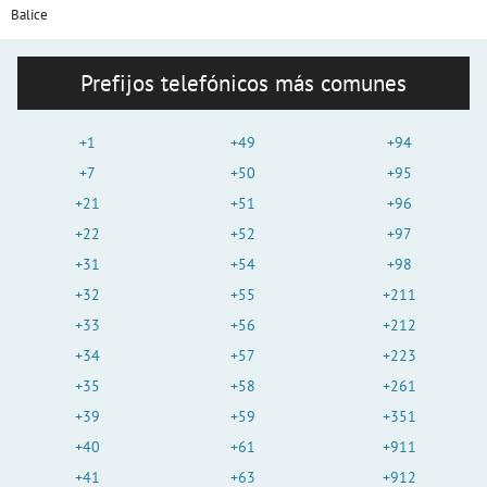
Balice
Prefijos telefónicos más comunes
+1
+49
+94
+7
+50
+95
+21
+51
+96
+22
+52
+97
+31
+54
+98
+32
+55
+211
+33
+56
+212
+34
+57
+223
+35
+58
+261
+39
+59
+351
+40
+61
+911
+41
+63
+912