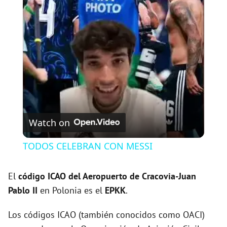
l
a
y
V
Watch on
i
TODOS CELEBRAN CON MESSI
d
El
código ICAO del
Aeropuerto de Cracovia-Juan
Pablo II
en Polonia es el
EPKK
.
e
Los códigos ICAO (también conocidos como OACI)