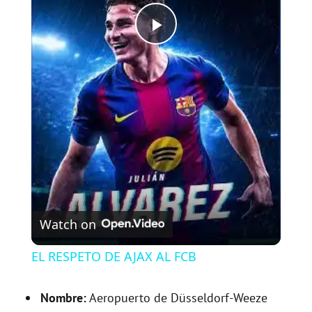
P
l
a
y
V
Watch on
i
EL RESPETO DE AJAX AL FCB
d
Nombre:
Aeropuerto de Düsseldorf-Weeze