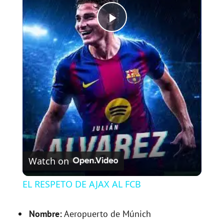
P
l
a
y
V
Watch on
i
EL RESPETO DE AJAX AL FCB
d
Nombre:
Aeropuerto de Múnich