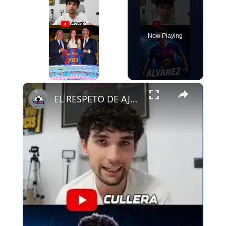
Now Playing
×
Play
Unmute
Fullscreen
EL RESPETO DE AJAX AL FCB