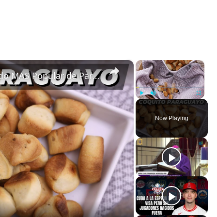
×
×
Cómo Hacer Coquito, El Panificado MAS Popular de Paraguay!
Play
Unmute
Fullscreen
Now Playing