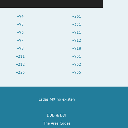
+94
+261
+95
+351
+96
+911
+97
+912
+98
+918
+211
+931
+212
+932
+223
+935
Ladas MX no existen
DDD & DDI
The Area Codes