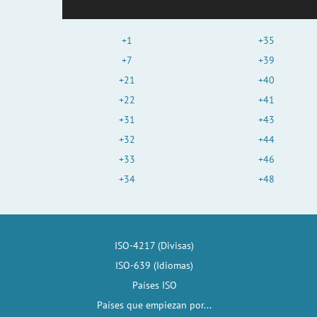
+1
+35
+7
+39
+21
+40
+22
+41
+31
+43
+32
+44
+33
+46
+34
+48
ISO-4217 (Divisas)
ISO-639 (Idiomas)
Países ISO
Países que empiezan por...