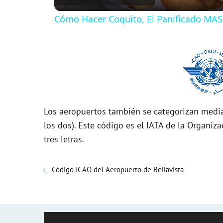
Cómo Hacer Coquito, El Panificado MAS
y
V
i
Los aeropuertos también se categorizan media
d
los dos). Este código es el IATA de la Organiza
tres letras.
e
Código ICAO del Aeropuerto de Bellavista
o