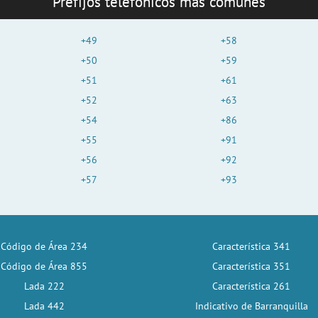
Prefijos telefónicos más comunes
+49
+58
+50
+59
+51
+61
+52
+63
+54
+86
+55
+91
+56
+92
+57
+93
Código de Área 234
Característica 341
Código de Área 855
Característica 351
Lada 222
Característica 261
Lada 442
Indicativo de Barranquilla