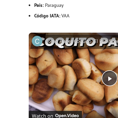
País:
Paraguay
Código IATA:
VAA
P
l
Watch on
a