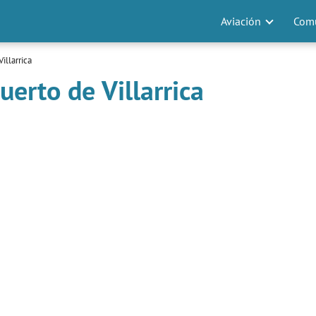
Aviación
Comu
illarrica
erto de Villarrica