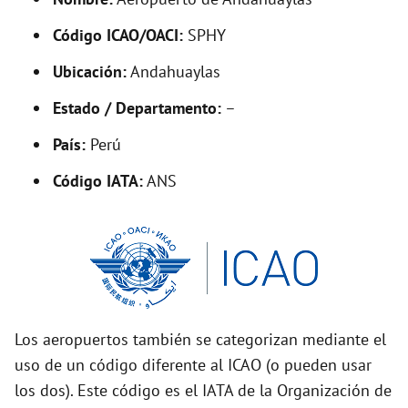
y
Código ICAO/OACI:
SPHY
V
Ubicación:
Andahuaylas
i
Estado / Departamento:
–
País:
Perú
d
Código IATA:
ANS
e
o
Los aeropuertos también se categorizan mediante el
uso de un código diferente al ICAO (o pueden usar
los dos). Este código es el IATA de la Organización de