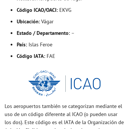
V
Código ICAO/OACI:
EKVG
Ubicación:
Vágar
i
Estado / Departamento:
–
d
País:
Islas Feroe
Código IATA:
FAE
e
o
Los aeropuertos también se categorizan mediante el
uso de un código diferente al ICAO (o pueden usar
los dos). Este código es el IATA de la Organización de