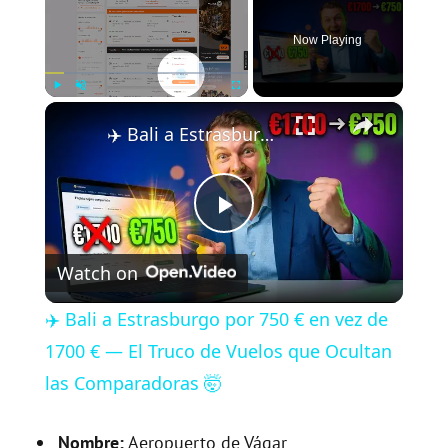
Now Playing
×
Play
Unmute
Fullscreen
✈️ Bali a Estrasburgo por 750 € en vez de 1700 € — El Truco de Vuelos que Ocultan las Comparadoras 🤯
P
Watch on
l
✈️ Bali a Estrasburgo por 750 € en vez de
a
1700 € — El Truco de Vuelos que Ocultan
las Comparadoras 🤯
y
Nombre:
Aeropuerto de Vágar