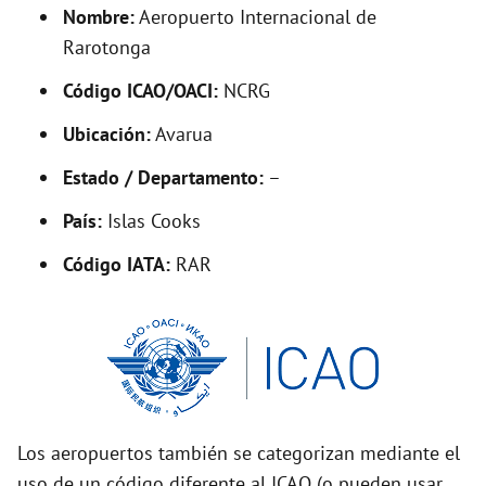
d
Nombre:
Aeropuerto Internacional de
Rarotonga
e
Código ICAO/OACI:
NCRG
Ubicación:
Avarua
o
Estado / Departamento:
–
País:
Islas Cooks
Código IATA:
RAR
Los aeropuertos también se categorizan mediante el
uso de un código diferente al ICAO (o pueden usar