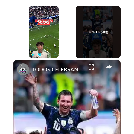
×
Now Playing
×
Play
Unmute
Fullscreen
TODOS CELEBRAN CON MESSI