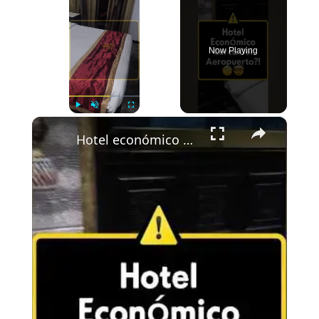
Now Playing
×
Play
Unmute
Fullscreen
Hotel económico cerca del aeropuerto de Saigón ✈️ Ohlala, c’est pas cher! 😳