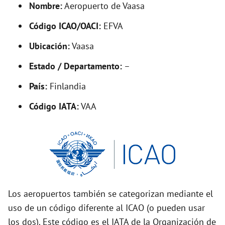
Nombre:
Aeropuerto de Vaasa
e
Código ICAO/OACI:
EFVA
o
Ubicación:
Vaasa
Estado / Departamento:
–
País:
Finlandia
Código IATA:
VAA
Los aeropuertos también se categorizan mediante el
uso de un código diferente al ICAO (o pueden usar
los dos). Este código es el IATA de la Organización de