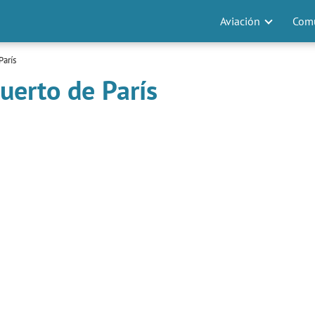
Aviación
Comu
París
uerto de París