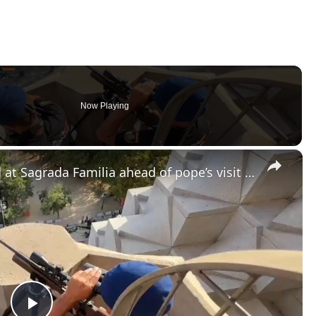
Now Playing
×
Spain: Security sweep conducted at Sagrada Familia ahead of pope’s visit to Spain (2).