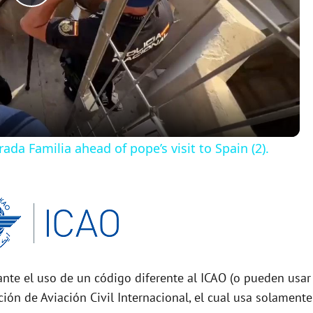
P
l
a
y
da Familia ahead of pope’s visit to Spain (2).
V
i
d
nte el uso de un código diferente al ICAO (o pueden usar
e
ción de Aviación Civil Internacional, el cual usa solamente