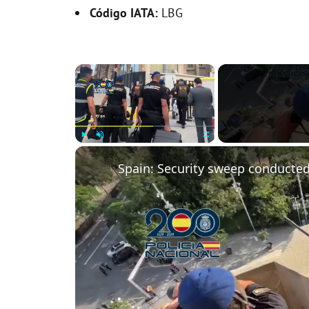
Código IATA:
LBG
×
Play
Unmute
Fullscreen