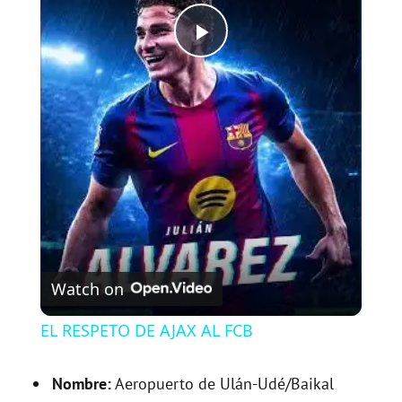
P
l
a
y
V
Watch on
i
EL RESPETO DE AJAX AL FCB
d
Nombre:
Aeropuerto de Ulán-Udé/Baikal