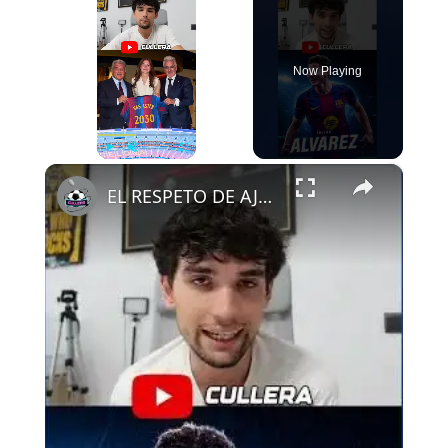
Now Playing
×
Play
Unmute
Fullscreen
EL RESPETO DE AJAX AL FCB