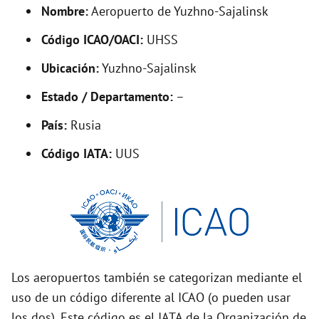
d
Nombre:
Aeropuerto de Yuzhno-Sajalinsk
Código ICAO/OACI:
UHSS
e
Ubicación:
Yuzhno-Sajalinsk
o
Estado / Departamento:
–
País:
Rusia
Código IATA:
UUS
Los aeropuertos también se categorizan mediante el
uso de un código diferente al ICAO (o pueden usar
los dos). Este código es el IATA de la Organización de