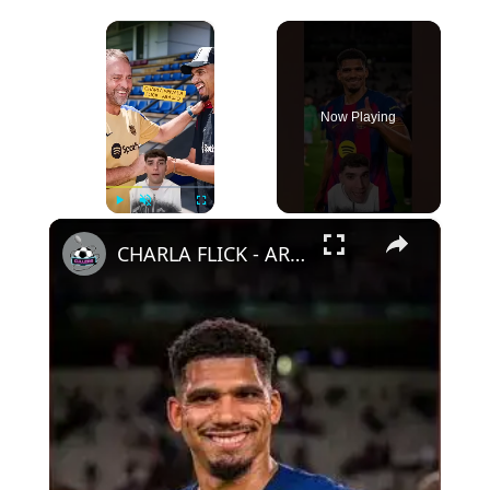
×
Now Playing
×
Play
Unmute
Fullscreen
CHARLA FLICK - ARAUJO