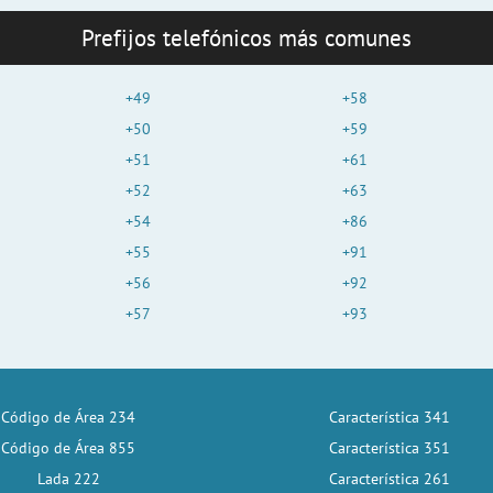
Prefijos telefónicos más comunes
+49
+58
+50
+59
+51
+61
+52
+63
+54
+86
+55
+91
+56
+92
+57
+93
Código de Área 234
Característica 341
Código de Área 855
Característica 351
Lada 222
Característica 261