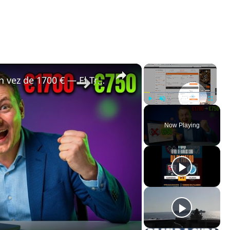
×
×
✈️ Bali a Estrasburgo por 750 € en vez de 1700 € — El Truco de Vuelos que Ocultan las Comparadoras 🤯
Play
Unmute
Fullscreen
Now Playing