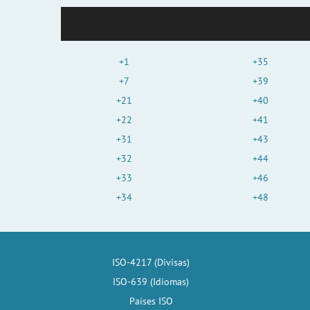
+1
+35
+7
+39
+21
+40
+22
+41
+31
+43
+32
+44
+33
+46
+34
+48
ISO-4217 (Divisas)
ISO-639 (Idiomas)
Países ISO