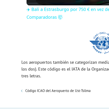
✈️ Bali a Estrasburgo por 750 € en vez 
y
Comparadoras 🤯
V
i
d
Los aeropuertos también se categorizan media
los dos). Este código es el IATA de la Organiza
e
tres letras.
o
Código ICAO del Aeropuerto de Ust-Tsilma