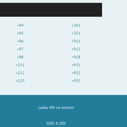
+94
+261
+95
+351
+96
+911
+97
+912
+98
+918
+211
+931
+212
+932
+223
+935
Ladas MX no existen
DDD & DDI