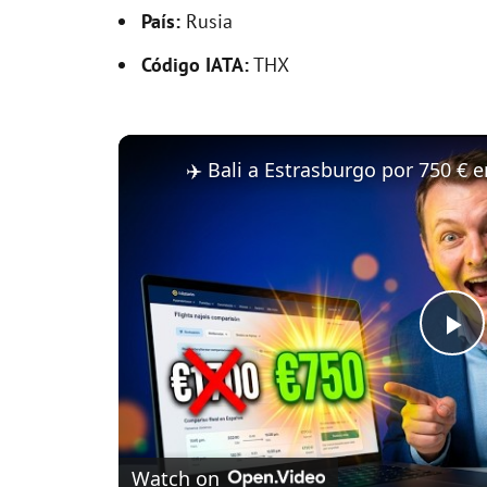
País:
Rusia
Código IATA:
THX
P
l
Watch on
a