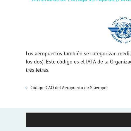
y
V
i
Los aeropuertos también se categorizan media
d
los dos). Este código es el IATA de la Organiza
tres letras.
e
Código ICAO del Aeropuerto de Stávropol
o