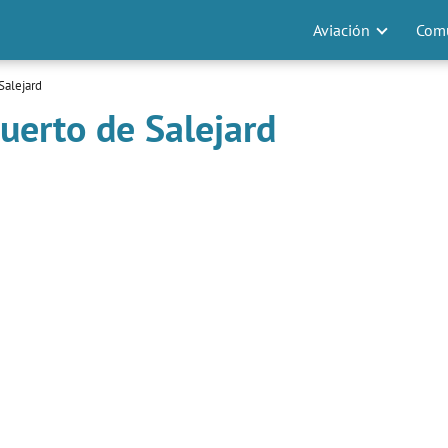
Aviación
Comu
Salejard
uerto de Salejard