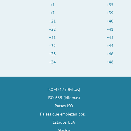
+1
+35
+7
+39
+21
+40
+22
+41
+31
+43
+32
+44
+33
+46
+34
+48
ISO-4217 (Divisas)
ISO-639 (Idiomas)
Países ISO
Países que empiezan por...
Estados USA
México