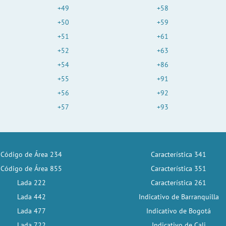
+49
+58
+50
+59
+51
+61
+52
+63
+54
+86
+55
+91
+56
+92
+57
+93
Código de Área 234
Característica 341
Código de Área 855
Característica 351
Lada 222
Característica 261
Lada 442
Indicativo de Barranquilla
Lada 477
Indicativo de Bogotá
Lada 722
Indicativo de Cali