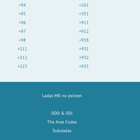
+94
+261
+95
+351
+96
+911
+97
+912
+98
+918
+211
+931
+212
+932
+223
+935
Ladas MX no existen
DDD & DDI
The Area Codes
Todoladas