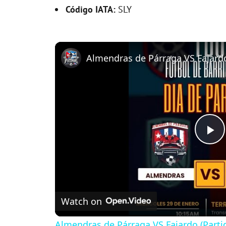
Código IATA:
SLY
P
l
Watch on
a
Almendras de Párraga VS Fajardo (Parti