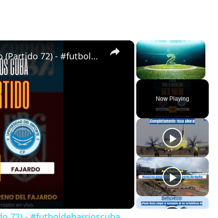
×
×
Almendras de Párraga VS Fajardo (Partido 72) - #futboldebarrioscuba
Unmute
Now Playing
do 72) - #futboldebarrioscuba