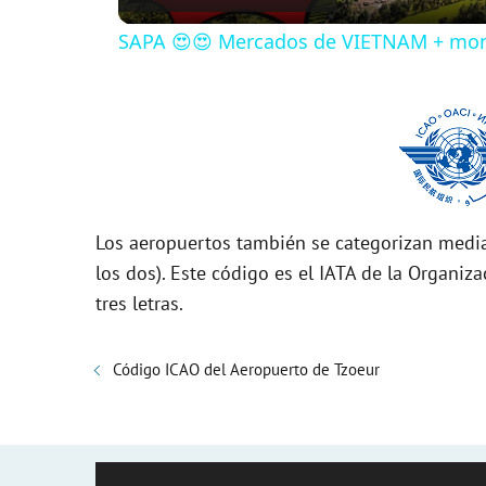
SAPA 😍😍 Mercados de VIETNAM + mon
y
V
i
Los aeropuertos también se categorizan media
d
los dos). Este código es el IATA de la Organiza
tres letras.
e
Código ICAO del Aeropuerto de Tzoeur
o