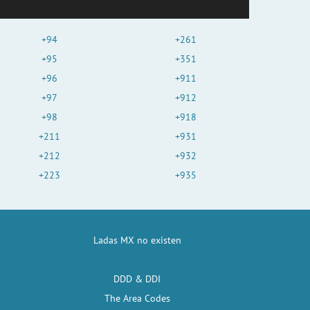
+94
+261
+95
+351
+96
+911
+97
+912
+98
+918
+211
+931
+212
+932
+223
+935
Ladas MX no existen
DDD & DDI
The Area Codes