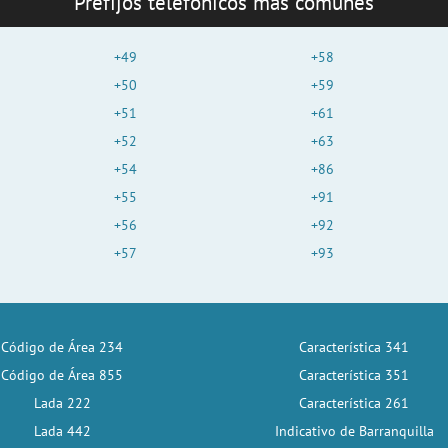
Prefijos telefónicos más comunes
+49
+58
+50
+59
+51
+61
+52
+63
+54
+86
+55
+91
+56
+92
+57
+93
Código de Área 234
Característica 341
Código de Área 855
Característica 351
Lada 222
Característica 261
Lada 442
Indicativo de Barranquilla