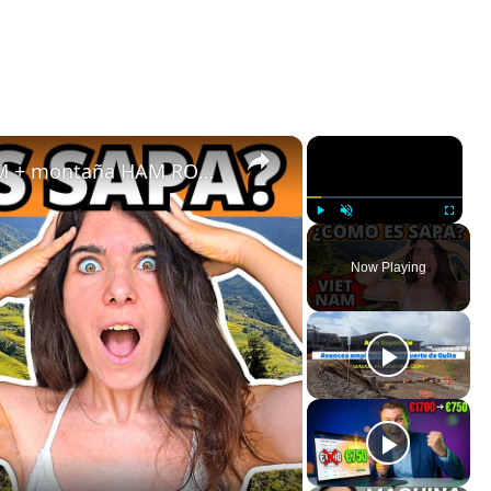
×
×
SAPA 😍😍 Mercados de VIETNAM + montaña HAM RONG | Vlog de viaje
Play
Unmute
Fullscreen
Now Playing