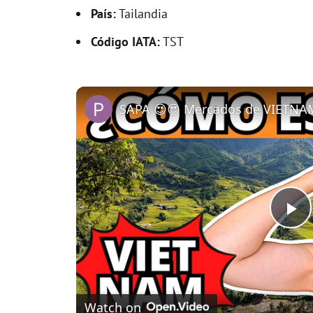
País:
Tailandia
Código IATA:
TST
P
l
Watch on
a