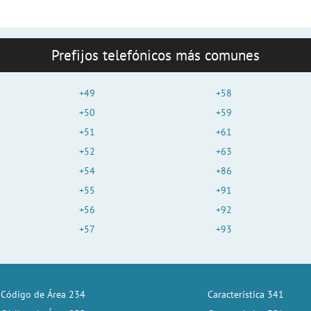
Prefijos telefónicos más comunes
+49
+58
+50
+59
+51
+61
+52
+63
+54
+86
+55
+91
+56
+92
+57
+93
Código de Área 234
Característica 341