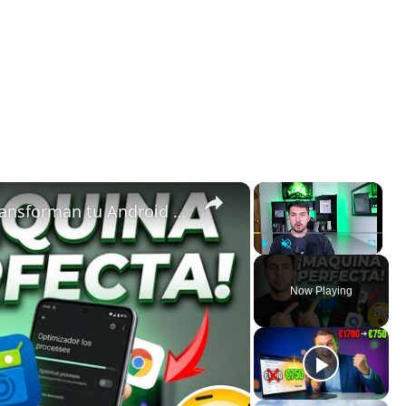
×
×
5 Apps de Código Abierto que Transforman tu Android en una Máquina Perfecta
Play
Unmute
Fullscreen
Now Playing