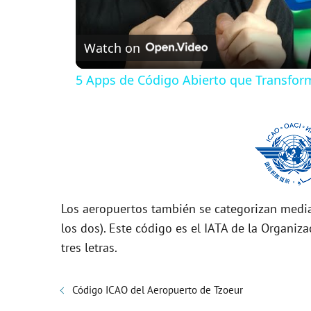
l
Watch on
a
5 Apps de Código Abierto que Transfor
y
V
i
Los aeropuertos también se categorizan media
d
los dos). Este código es el IATA de la Organiza
tres letras.
e
Código ICAO del Aeropuerto de Tzoeur
o