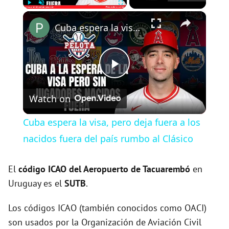
×
Play
Unmute
Fullscreen
Cuba espera la visa, pero deja fuera a los nacidos fuera del país rumbo al Clásico
P
Watch on
l
Cuba espera la visa, pero deja fuera a los
a
nacidos fuera del país rumbo al Clásico
y
El
código ICAO del
Aeropuerto de Tacuarembó
en
Uruguay es el
SUTB
.
V
Los códigos ICAO (también conocidos como OACI)
son usados por la Organización de Aviación Civil