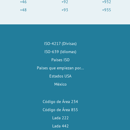
+46
+92
+932
+48
+93
+935
ISO-4217 (Divisas)
ISO-639 (Idiomas)
Países ISO
Países que empiezan por...
Estados USA
México
Código de Área 234
Código de Área 855
Lada 222
Lada 442