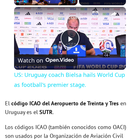
×
Play
Unmute
Fullscreen
US: Uruguay coach Bielsa hails World Cup as football's premier stage.
P
Watch on
l
US: Uruguay coach Bielsa hails World Cup
a
as football's premier stage.
y
El
código ICAO del
Aeropuerto de Treinta y Tres
en
Uruguay es el
SUTR
.
V
Los códigos ICAO (también conocidos como OACI)
son usados por la Organización de Aviación Civil