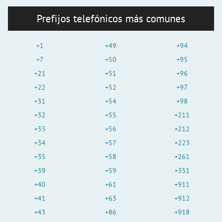
Prefijos telefónicos más comunes
+1
+49
+94
+7
+50
+95
+21
+51
+96
+22
+52
+97
+31
+54
+98
+32
+55
+211
+33
+56
+212
+34
+57
+223
+35
+58
+261
+39
+59
+351
+40
+61
+911
+41
+63
+912
+43
+86
+918