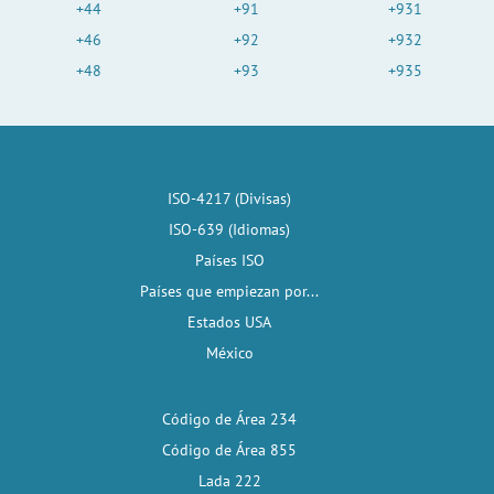
+44
+91
+931
+46
+92
+932
+48
+93
+935
ISO-4217 (Divisas)
ISO-639 (Idiomas)
Países ISO
Países que empiezan por...
Estados USA
México
Código de Área 234
Código de Área 855
Lada 222