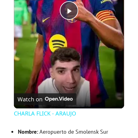
P
l
a
y
V
Watch on
i
CHARLA FLICK - ARAUJO
d
Nombre:
Aeropuerto de Smolensk Sur