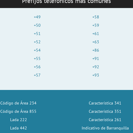
Prefijos telefónicos más comunes
+49
+58
+50
+59
+51
+61
+52
+63
+54
+86
+55
+91
+56
+92
+57
+93
Código de Área 234
Característica 341
Código de Área 855
Característica 351
Lada 222
Característica 261
Lada 442
Indicativo de Barranquilla