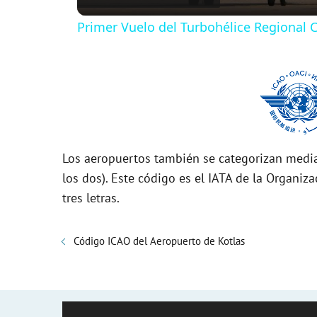
Primer Vuelo del Turbohélice Regional
y
V
i
Los aeropuertos también se categorizan media
d
los dos). Este código es el IATA de la Organiza
tres letras.
e
Código ICAO del Aeropuerto de Kotlas
o