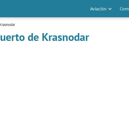
Aviación
Comu
Krasnodar
puerto de Krasnodar