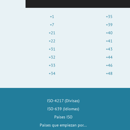
+1
+35
+7
+39
+21
+40
+22
+41
+31
+43
+32
+44
+33
+46
+34
+48
ISO-4217 (Divisas)
ISO-639 (Idiomas)
Países ISO
Países que empiezan por...