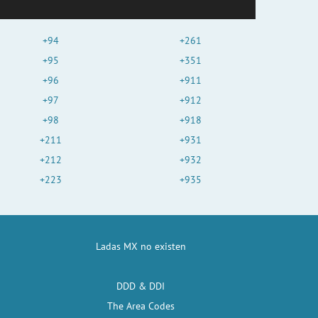
+94
+261
+95
+351
+96
+911
+97
+912
+98
+918
+211
+931
+212
+932
+223
+935
Ladas MX no existen
DDD & DDI
The Area Codes