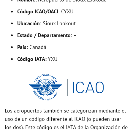
y
Código ICAO/OACI:
CYXU
V
Ubicación:
Sioux Lookout
i
Estado / Departamento:
–
País:
Canadá
d
Código IATA:
YXU
e
o
Los aeropuertos también se categorizan mediante el
uso de un código diferente al ICAO (o pueden usar
los dos). Este código es el IATA de la Organización de