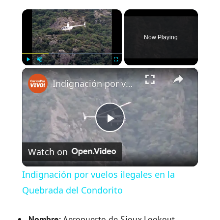
×
Now Playing
×
Play
Unmute
Fullscreen
Indignación por vuelos ilegales en la Quebrada del Condorito
P
Watch on
l
Indignación por vuelos ilegales en la
a
Quebrada del Condorito
Nombre:
Aeropuerto de Sioux Lookout