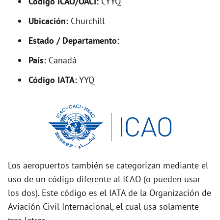
Código ICAO/OACI:
CYYQ
V
Ubicación:
Churchill
i
Estado / Departamento:
–
País:
Canadá
d
Código IATA:
YYQ
e
o
Los aeropuertos también se categorizan mediante el
uso de un código diferente al ICAO (o pueden usar
los dos). Este código es el IATA de la Organización de
Aviación Civil Internacional, el cual usa solamente