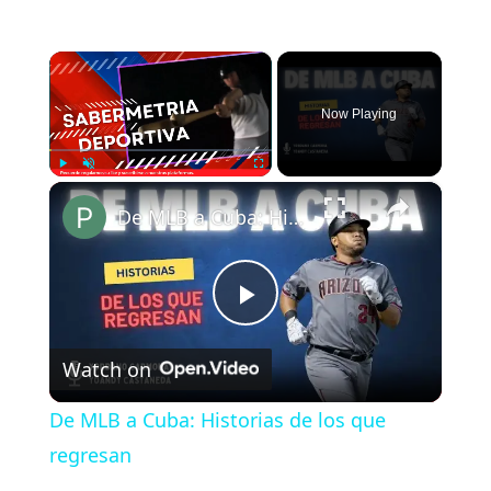
×
Now Playing
×
Play
Unmute
Fullscreen
De MLB a Cuba: Historias de los que regresan
P
Watch on
l
De MLB a Cuba: Historias de los que
a
regresan