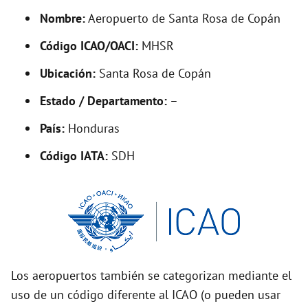
y
Nombre:
Aeropuerto de Santa Rosa de Copán
Código ICAO/OACI:
MHSR
V
Ubicación:
Santa Rosa de Copán
i
Estado / Departamento:
–
País:
Honduras
d
Código IATA:
SDH
e
o
Los aeropuertos también se categorizan mediante el
uso de un código diferente al ICAO (o pueden usar