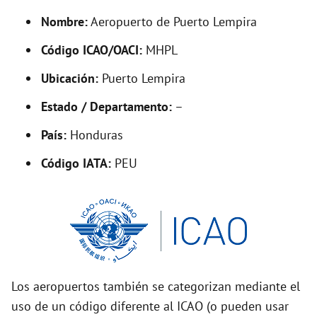
y
Nombre:
Aeropuerto de Puerto Lempira
V
Código ICAO/OACI:
MHPL
Ubicación:
Puerto Lempira
i
Estado / Departamento:
–
d
País:
Honduras
Código IATA:
PEU
e
o
Los aeropuertos también se categorizan mediante el
uso de un código diferente al ICAO (o pueden usar