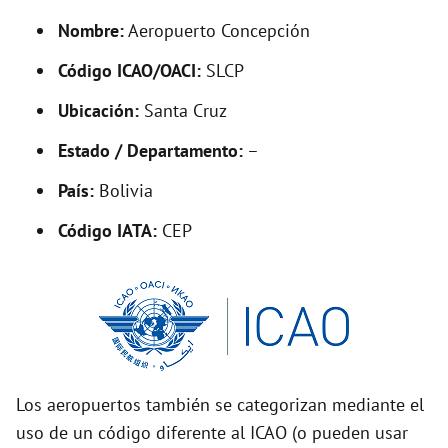
y
Nombre:
Aeropuerto Concepción
V
Código ICAO/OACI:
SLCP
Ubicación:
Santa Cruz
i
Estado / Departamento:
–
d
País:
Bolivia
Código IATA:
CEP
e
o
Los aeropuertos también se categorizan mediante el
uso de un código diferente al ICAO (o pueden usar