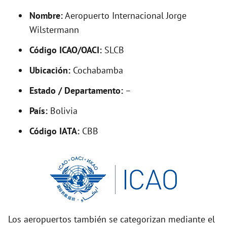
y
Nombre:
Aeropuerto Internacional Jorge
V
Wilstermann
Código ICAO/OACI:
SLCB
i
Ubicación:
Cochabamba
d
Estado / Departamento:
–
País:
Bolivia
e
Código IATA:
CBB
o
Los aeropuertos también se categorizan mediante el