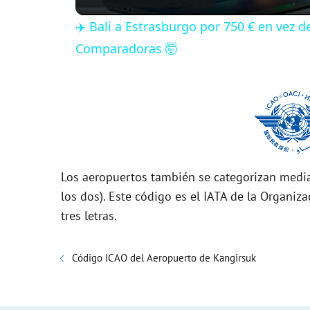
✈️ Bali a Estrasburgo por 750 € en vez 
y
Comparadoras 🤯
V
i
d
Los aeropuertos también se categorizan media
los dos). Este código es el IATA de la Organiza
e
tres letras.
o
Código ICAO del Aeropuerto de Kangirsuk