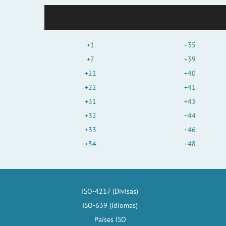
+1
+35
+7
+39
+21
+40
+22
+41
+31
+43
+32
+44
+33
+46
+34
+48
ISO-4217 (Divisas)
ISO-639 (Idiomas)
Países ISO