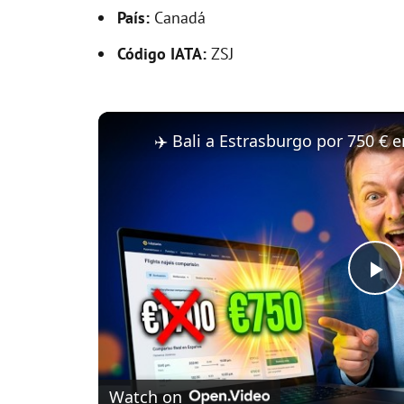
País:
Canadá
Código IATA:
ZSJ
P
l
Watch on
a