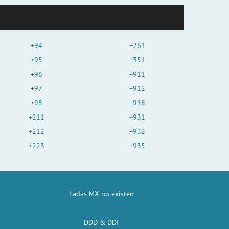
+94
+261
+95
+351
+96
+911
+97
+912
+98
+918
+211
+931
+212
+932
+223
+935
Ladas MX no existen
DDD & DDI