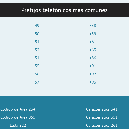
Prefijos telefónicos más comunes
+49
+58
+50
+59
+51
+61
+52
+63
+54
+86
+55
+91
+56
+92
+57
+93
Código de Área 234
Característica 341
Código de Área 855
Característica 351
Lada 222
Característica 261