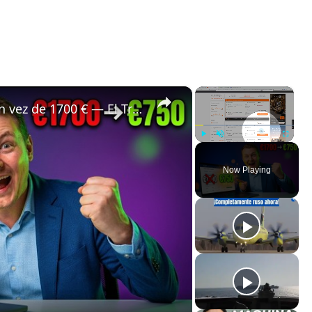
×
×
✈️ Bali a Estrasburgo por 750 € en vez de 1700 € — El Truco de Vuelos que Ocultan las Comparadoras 🤯
Play
Unmute
Fullscreen
Now Playing