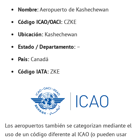
y
Nombre:
Aeropuerto de Kashechewan
V
Código ICAO/OACI:
CZKE
Ubicación:
Kashechewan
i
Estado / Departamento:
–
d
País:
Canadá
Código IATA:
ZKE
e
o
Los aeropuertos también se categorizan mediante el
uso de un código diferente al ICAO (o pueden usar