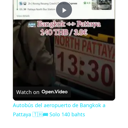
P
l
a
y
V
Watch on
i
Autobús del aeropuerto de Bangkok a
Pattaya 🇹🇭🚌 Solo 140 bahts
d