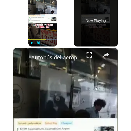
Now Playing
×
Play
Unmute
Fullscreen
Autobús del aeropuerto de Bangkok a Pattaya 🇹🇭🚌 Solo 140 bahts