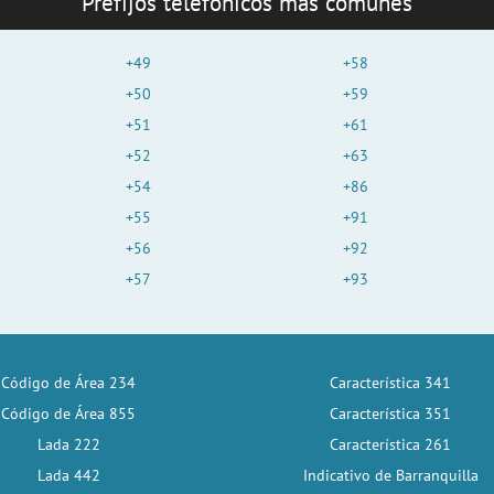
Prefijos telefónicos más comunes
+49
+58
+50
+59
+51
+61
+52
+63
+54
+86
+55
+91
+56
+92
+57
+93
Código de Área 234
Característica 341
Código de Área 855
Característica 351
Lada 222
Característica 261
Lada 442
Indicativo de Barranquilla