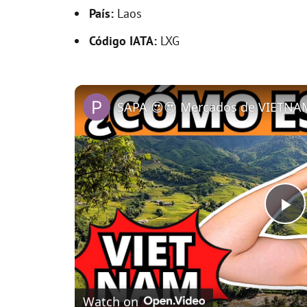
País:
Laos
Código IATA:
LXG
P
l
Watch on
a