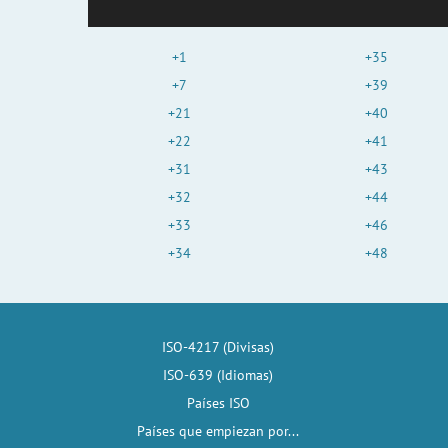
+1
+35
+7
+39
+21
+40
+22
+41
+31
+43
+32
+44
+33
+46
+34
+48
ISO-4217 (Divisas)
ISO-639 (Idiomas)
Países ISO
Países que empiezan por...