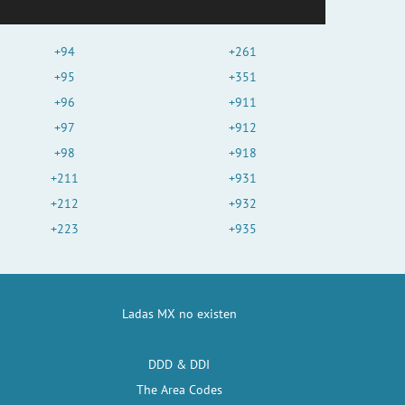
+94
+261
+95
+351
+96
+911
+97
+912
+98
+918
+211
+931
+212
+932
+223
+935
Ladas MX no existen
DDD & DDI
The Area Codes