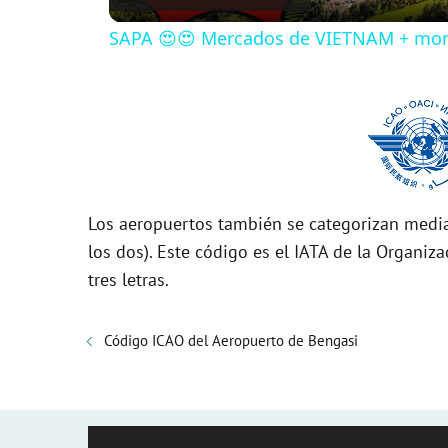
SAPA 😍😍 Mercados de VIETNAM + mon
y
V
i
Los aeropuertos también se categorizan media
d
los dos). Este código es el IATA de la Organiza
tres letras.
e
Código ICAO del Aeropuerto de Bengasi
o