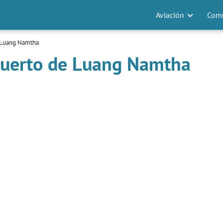
Aviación
Comu
 Luang Namtha
puerto de Luang Namtha