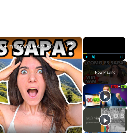
×
×
SAPA 😍😍 Mercados de VIETNAM + montaña HAM RONG | Vlog de viaje
Play
Unmute
Fullscreen
Now Playing