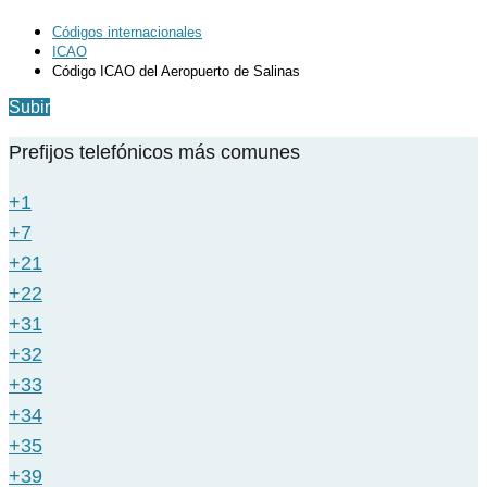
Códigos internacionales
ICAO
Código ICAO del Aeropuerto de Salinas
Subir
Prefijos telefónicos más comunes
+1
+7
+21
+22
+31
+32
+33
+34
+35
+39