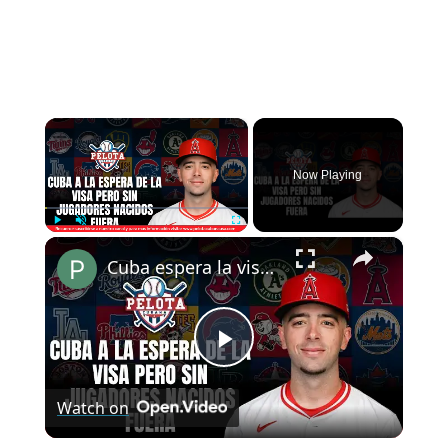
×
Now Playing
×
Play
Unmute
Fullscreen
Cuba espera la visa, pero deja fuera a los nacidos fuera del país rumbo al Clásico
Play
Watch on
Video