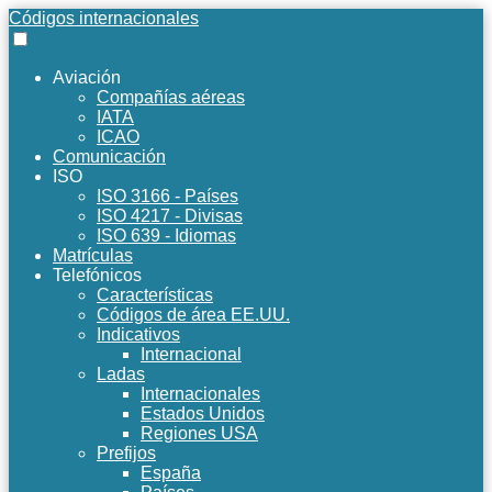
Códigos internacionales
Aviación
Compañías aéreas
IATA
ICAO
Comunicación
ISO
ISO 3166 - Países
ISO 4217 - Divisas
ISO 639 - Idiomas
Matrículas
Telefónicos
Características
Códigos de área EE.UU.
Indicativos
Internacional
Ladas
Internacionales
Estados Unidos
Regiones USA
Prefijos
España