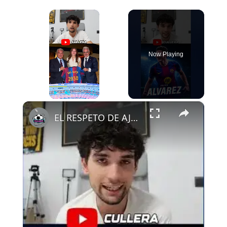
×
Now Playing
×
Play
Unmute
Fullscreen
EL RESPETO DE AJAX AL FCB