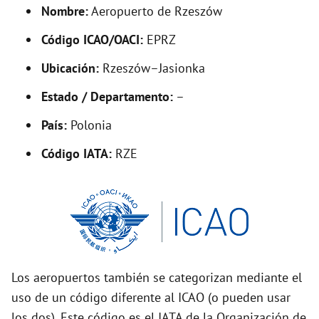
d
Nombre:
Aeropuerto de Rzeszów
Código ICAO/OACI:
EPRZ
e
Ubicación:
Rzeszów–Jasionka
o
Estado / Departamento:
–
País:
Polonia
Código IATA:
RZE
Los aeropuertos también se categorizan mediante el
uso de un código diferente al ICAO (o pueden usar
los dos). Este código es el IATA de la Organización de