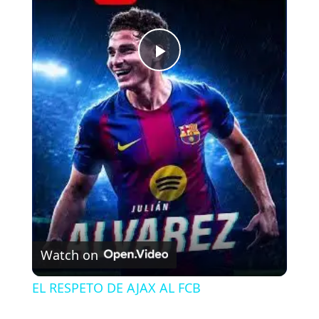
P
l
a
y
V
Watch on
i
EL RESPETO DE AJAX AL FCB