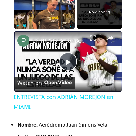
Now Playing
×
Play
Unmute
Fullscreen
ENTREVISTA con ADRIÁN MOREJÓN en MIAMI
P
Watch on
l
ENTREVISTA con ADRIÁN MOREJÓN en
a
MIAMI
y
Nombre:
Aeródromo Juan Simons Vela