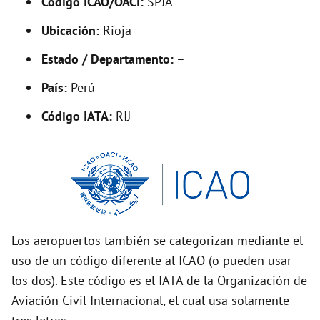
Código ICAO/OACI:
SPJA
V
Ubicación:
Rioja
i
Estado / Departamento:
–
País:
Perú
d
Código IATA:
RIJ
e
o
Los aeropuertos también se categorizan mediante el
uso de un código diferente al ICAO (o pueden usar
los dos). Este código es el IATA de la Organización de
Aviación Civil Internacional, el cual usa solamente