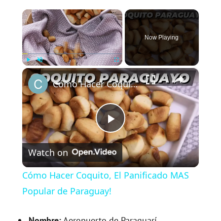
×
Now Playing
×
Play
Unmute
Fullscreen
Cómo Hacer Coquito, El Panificado MAS Popular de Paraguay!
P
Watch on
l
Cómo Hacer Coquito, El Panificado MAS
a
Popular de Paraguay!
Nombre:
Aeropuerto de Paraguarí