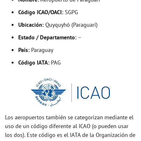
y
Código ICAO/OACI:
SGPG
V
Ubicación:
Quyquyhó (Paraguarí)
i
Estado / Departamento:
–
País:
Paraguay
d
Código IATA:
PAG
e
o
Los aeropuertos también se categorizan mediante el
uso de un código diferente al ICAO (o pueden usar
los dos). Este código es el IATA de la Organización de