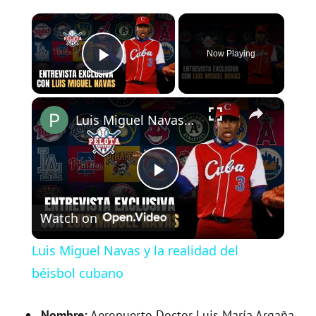
×
Now Playing
Play Video
×
Luis Miguel Navas y la realidad del béisbol cubano
P
Watch on
l
Luis Miguel Navas y la realidad del
a
béisbol cubano
Nombre:
Aeropuerto Doctor Luis María Argaña