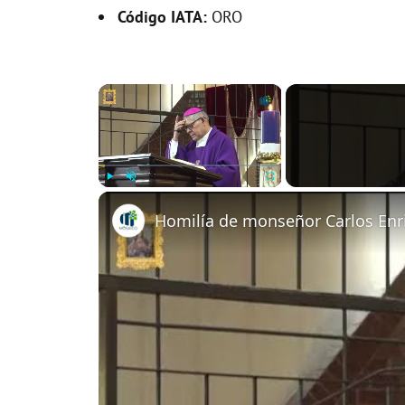
Código IATA:
ORO
×
Play
Unmute
Fullscreen