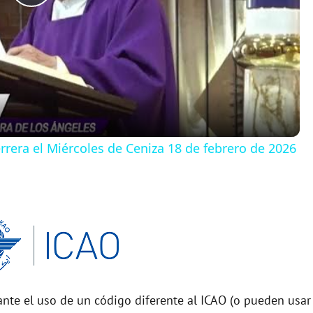
P
l
a
y
rera el Miércoles de Ceniza 18 de febrero de 2026
V
i
d
e
nte el uso de un código diferente al ICAO (o pueden usar