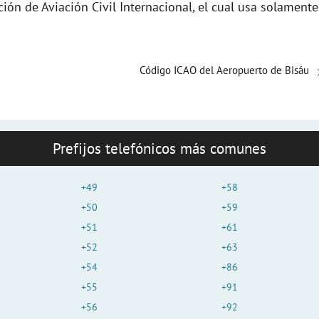
ción de Aviación Civil Internacional, el cual usa solamente
o
Código ICAO del Aeropuerto de Bisáu
Prefijos telefónicos más comunes
+49
+58
+50
+59
+51
+61
+52
+63
+54
+86
+55
+91
+56
+92