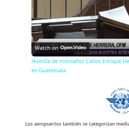
Watch on
Homilía de monseñor Carlos Enrique Her
en Guatemala
Los aeropuertos también se categorizan media