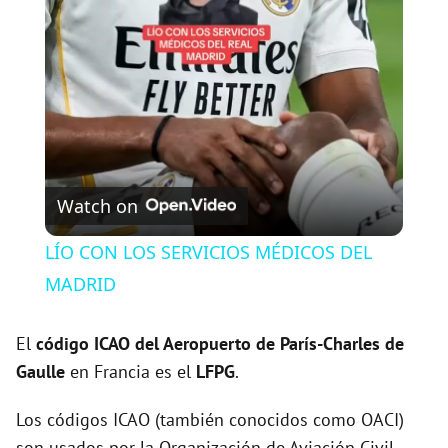
l
a
y
V
Watch on
i
LÍO CON LOS SERVICIOS MÉDICOS DEL
MADRID
d
El
código ICAO del
Aeropuerto de París-Charles de
e
Gaulle
en Francia es el
LFPG
.
Los códigos ICAO (también conocidos como OACI)
o
son usados por la Organización de Aviación Civil