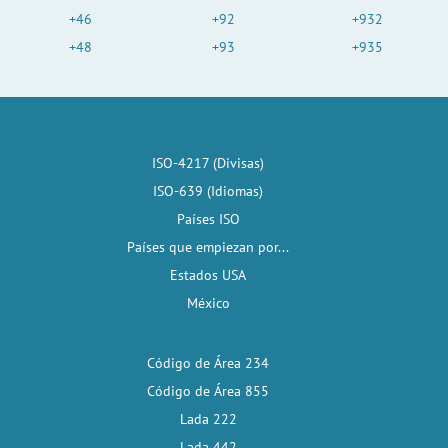
+46
+92
+932
+48
+93
+935
ISO-4217 (Divisas)
ISO-639 (Idiomas)
Países ISO
Países que empiezan por...
Estados USA
México
Código de Área 234
Código de Área 855
Lada 222
Lada 442