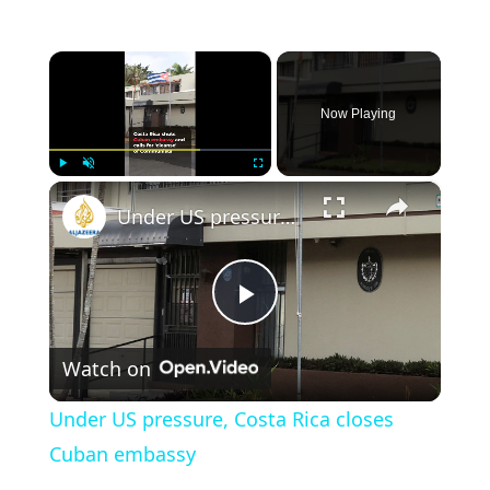
×
Now Playing
×
Play
Unmute
Fullscreen
Under US pressure, Costa Rica closes Cuban embassy
P
Watch on
l
Under US pressure, Costa Rica closes
a
Cuban embassy