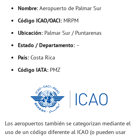
y
Nombre:
Aeropuerto de Palmar Sur
Código ICAO/OACI:
MRPM
V
Ubicación:
Palmar Sur / Puntarenas
i
Estado / Departamento:
–
País:
Costa Rica
d
Código IATA:
PMZ
e
o
Los aeropuertos también se categorizan mediante el
uso de un código diferente al ICAO (o pueden usar