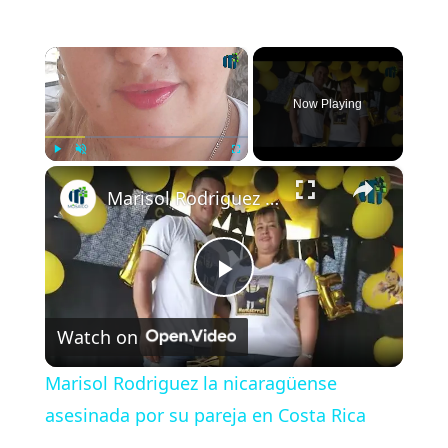
×
Now Playing
×
Play
Unmute
Fullscreen
Marisol Rodriguez la nicaragüense asesinada por su pareja en Costa Rica
P
Watch on
l
Marisol Rodriguez la nicaragüense
a
asesinada por su pareja en Costa Rica