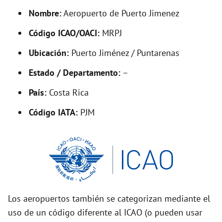
y
Nombre:
Aeropuerto de Puerto Jimenez
Código ICAO/OACI:
MRPJ
V
Ubicación:
Puerto Jiménez / Puntarenas
i
Estado / Departamento:
–
País:
Costa Rica
d
Código IATA:
PJM
e
o
Los aeropuertos también se categorizan mediante el
uso de un código diferente al ICAO (o pueden usar