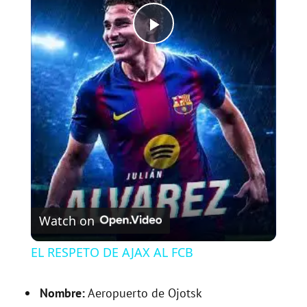
P
l
a
y
V
Watch on
i
EL RESPETO DE AJAX AL FCB
d
Nombre:
Aeropuerto de Ojotsk