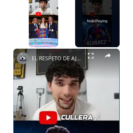
Now Playing
×
Play
Unmute
Fullscreen
EL RESPETO DE AJAX AL FCB