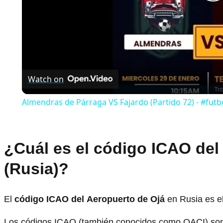
P
V
Watch on
Almendras de Párraga VS Fajardo (Partido 72) - #fut
¿Cuál es el código ICAO del
(Rusia)?
El
código ICAO del
Aeropuerto de Ojá
en Rusia es e
Los códigos ICAO (también conocidos como OACI) son 