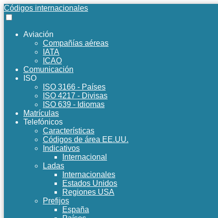
Códigos internacionales
Aviación
Compañías aéreas
IATA
ICAO
Comunicación
ISO
ISO 3166 - Países
ISO 4217 - Divisas
ISO 639 - Idiomas
Matrículas
Telefónicos
Características
Códigos de área EE.UU.
Indicativos
Internacional
Ladas
Internacionales
Estados Unidos
Regiones USA
Prefijos
España