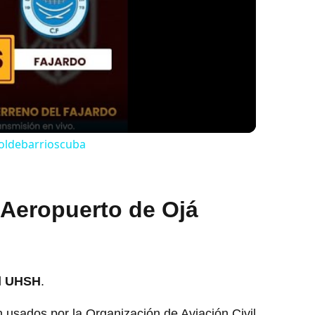
lay
ideo
boldebarrioscuba
 Aeropuerto de Ojá
l
UHSH
.
usados por la Organización de Aviación Civil