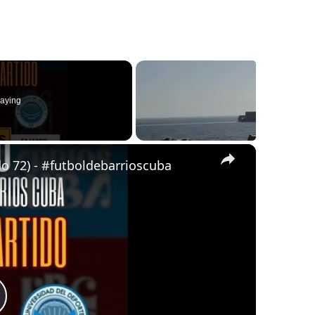
aying
×
o 72) - #futboldebarrioscuba