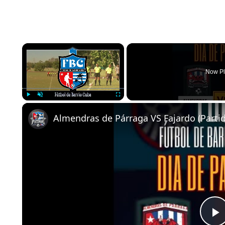
×
Now Pl
Play
Unmute
Fullscreen
Almendras de Párraga VS Fajardo (Partid