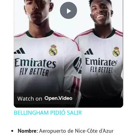
P
l
a
y
V
Watch on
i
BELLINGHAM PIDIÓ SALIR
d
Nombre:
Aeropuerto de Nice-Côte d'Azur