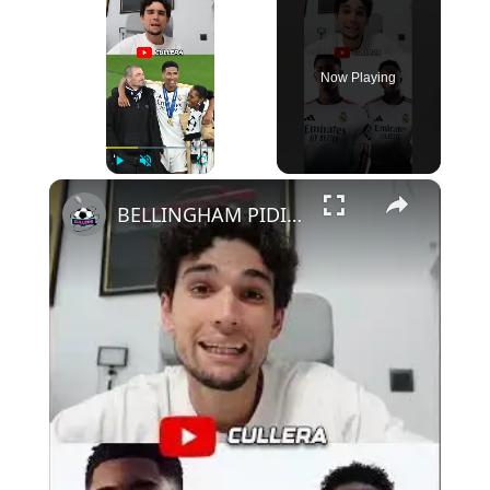
Now Playing
×
Play
Unmute
Fullscreen
BELLINGHAM PIDIÓ SALIR