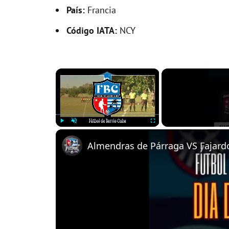
País:
Francia
Código IATA:
NCY
×
Play
Unmute
Fullscreen
Almendras de Párraga VS Fajardo