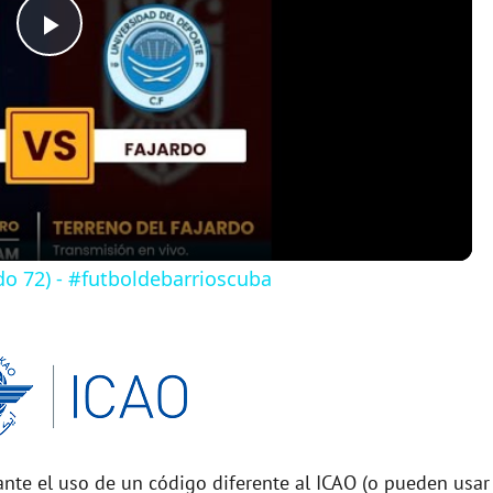
P
l
a
y
do 72) - #futboldebarrioscuba
V
i
d
nte el uso de un código diferente al ICAO (o pueden usar