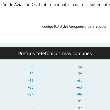
e
ción de Aviación Civil Internacional, el cual usa solamente
o
Código ICAO del Aeropuerto de Grenoble
Prefijos telefónicos más comunes
+49
+58
+50
+59
+51
+61
+52
+63
+54
+86
+55
+91
+56
+92