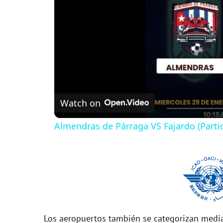
Watch on
Almendras de Párraga VS Fajardo (Parti
Los aeropuertos también se categorizan media