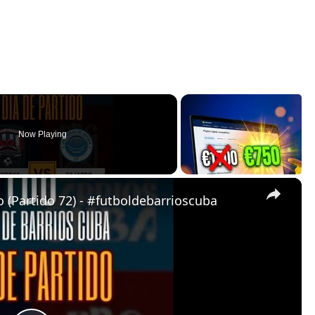
Now Playing
×
 (Partido 72) - #futboldebarrioscuba