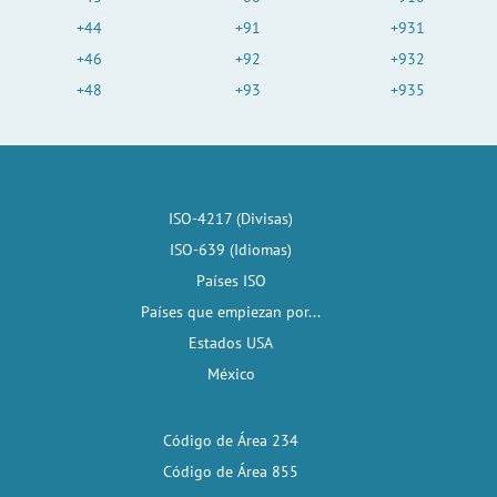
+44
+91
+931
+46
+92
+932
+48
+93
+935
ISO-4217 (Divisas)
ISO-639 (Idiomas)
Países ISO
Países que empiezan por...
Estados USA
México
Código de Área 234
Código de Área 855