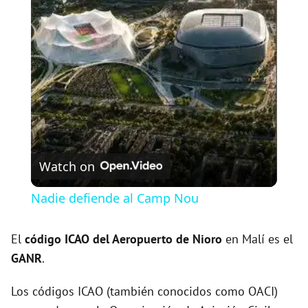
l
a
y
V
Watch on
i
Nadie defiende al Camp Nou
d
El
código ICAO del
Aeropuerto de Nioro
en Malí es el
GANR
.
e
Los códigos ICAO (también conocidos como OACI)