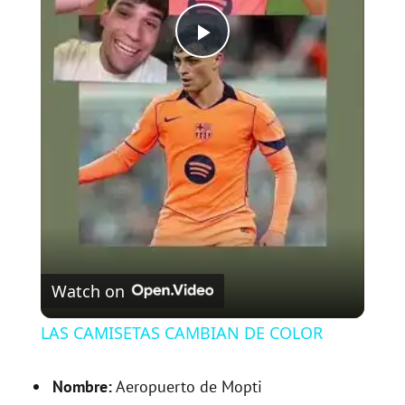
P
l
a
y
V
Watch on
i
LAS CAMISETAS CAMBIAN DE COLOR
d
Nombre:
Aeropuerto de Mopti