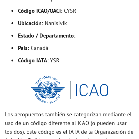
V
Código ICAO/OACI:
CYSR
Ubicación:
Nanisivik
i
Estado / Departamento:
–
d
País:
Canadá
Código IATA:
YSR
e
o
Los aeropuertos también se categorizan mediante el
uso de un código diferente al ICAO (o pueden usar
los dos). Este código es el IATA de la Organización de