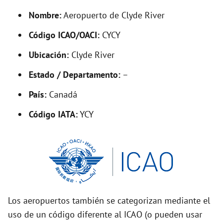
y
Nombre:
Aeropuerto de Clyde River
V
Código ICAO/OACI:
CYCY
Ubicación:
Clyde River
i
Estado / Departamento:
–
d
País:
Canadá
Código IATA:
YCY
e
o
Los aeropuertos también se categorizan mediante el
uso de un código diferente al ICAO (o pueden usar